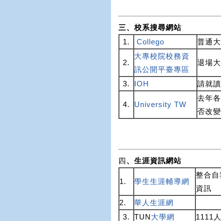
三、校系搜尋網站
1.
Collego
普通大
大專校院校務資
2.
退場大
訊公開平臺專區
3.
IOH
請就讀
去年各
4.
University TW
否改變
四
、生涯資訊網站
整合自
1.
學生生涯輔導網
資訊
2.
華人生涯網
3.
TUN
大學網
1111