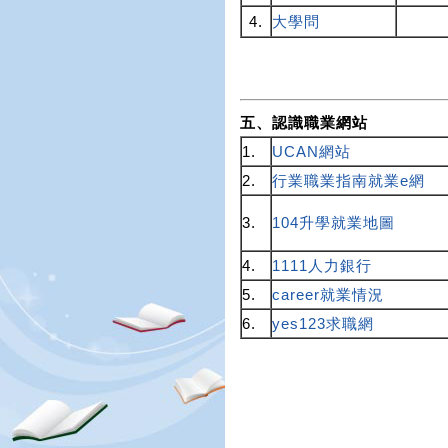
4.
大學問
五、認識職業網站
1.
UCAN
網站
2.
行業職業指南就業e網
3.
104升學就業地圖
4.
1111人力銀行
5.
career就業情況
6.
yes123求職網