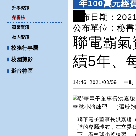
年100萬元經
升學資訊
公布日期：2021-
榮譽榜
複
公布單位
：秘書
研習資訊
製
聯電霸氣
校內資訊
連
結
校務行事曆
續5年、
校園剪影
影音特區
14:46
2021/03/09
中時
聯華電子董事長洪嘉聰
贈的專屬球衣，在立委
下，看棒球小將練習。