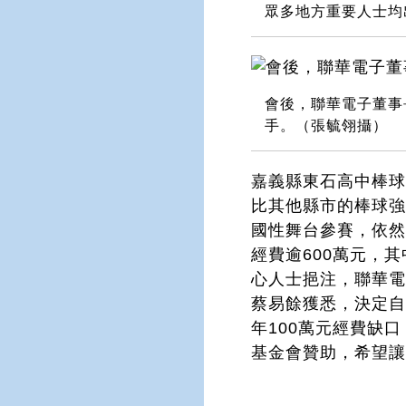
眾多地方重要人士均
會後，聯華電子董事
手。（張毓翎攝）
嘉義縣東石高中棒球
比其他縣市的棒球
國性舞台參賽，依
經費逾600萬元，其
心人士挹注，聯華
蔡易餘獲悉，決定自
年100萬元經費缺
基金會贊助，希望