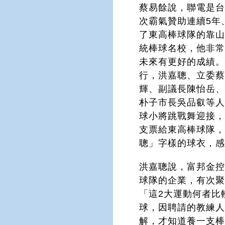
蔡易餘說，聯電是
次霸氣贊助連續5年
了東高棒球隊的靠
統棒球名校，他非
未來有更好的成績。
行，洪嘉聰、立委
輝、副議長陳怡岳
朴子市長吳品叡等
球小將跳戰舞迎接，
支票給東高棒球隊
聰」字樣的球衣，
洪嘉聰說，富邦金
球隊的企業，有次
「這2大運動何者比
球，因聘請的教練
解，才知道養一支