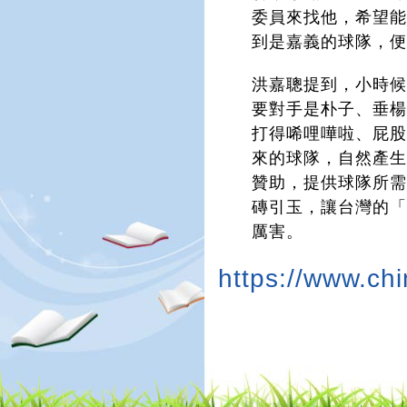
委員來找他，希望
到是嘉義的球隊，
洪嘉聰提到，小時
要對手是朴子、垂
打得唏哩嘩啦、屁
來的球隊，自然產
贊助，提供球隊所
磚引玉，讓台灣的
厲害。
https://www.ch