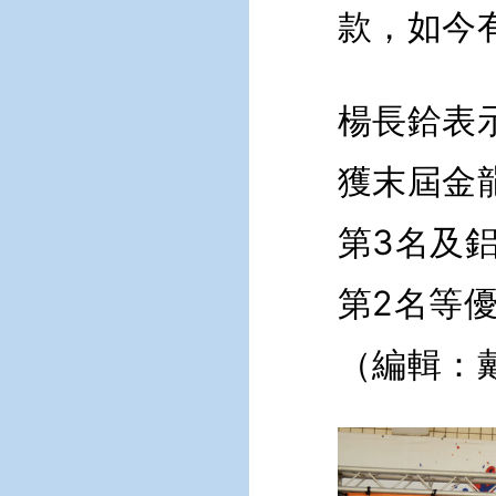
款，如今
楊長鉿表
獲末屆金
第3名及
第2名等
（編輯：戴