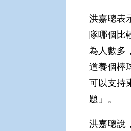
洪嘉聰表
隊哪個比
為人數多
道養個棒
可以支持
題」。
洪嘉聰說