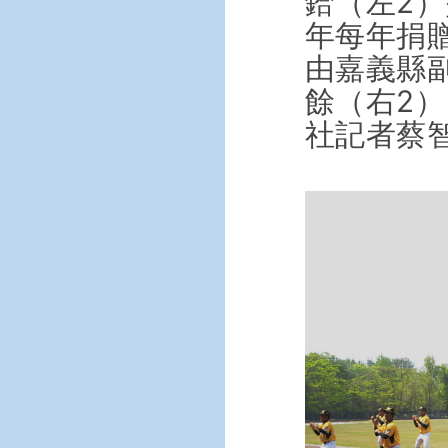
鉿（左2
年每年捐
由嘉義縣
餘（右2
社記者蔡智