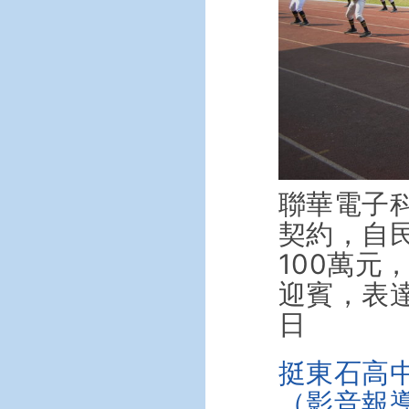
聯華電子
契約，自民
100萬
迎賓，表達
日
挺東石高
（影音報