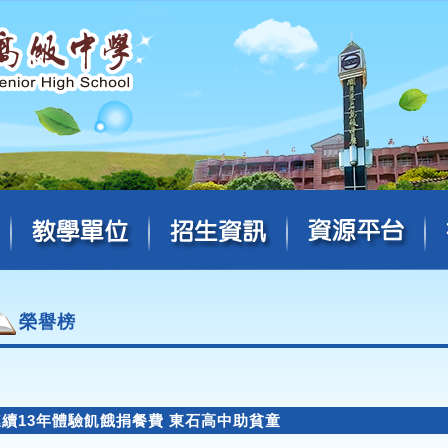
榮譽榜
連續13年體驗飢餓捐餐費 東石高中助貧童