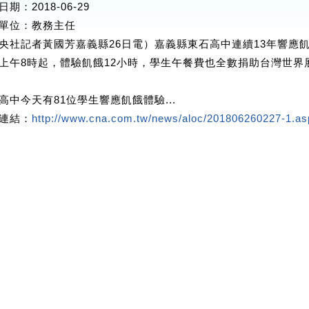
期：2018-06-29
單位
：教務主任
央社記者黃國芳嘉義縣26日電）嘉義縣東石高中連續13年響應
上午8時起，體驗飢餓12小時，學生午餐費也全數捐助台灣世界
高中今天有81位學生響應飢餓體驗...
連結：
http://www.cna.com.tw/news/aloc/201806260227-1.asp