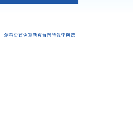
 創科史首例寫新頁台灣時報李榮茂