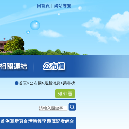
回首頁
｜
網站導覽
首頁
>
公布欄
>
最新消息
>
榮譽榜
史首例寫新頁台灣時報李榮茂記者綜合