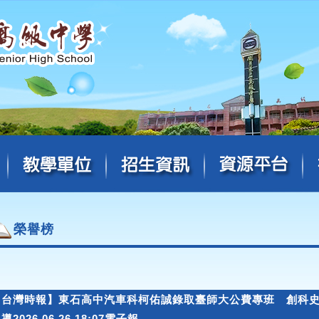
榮譽榜
【台灣時報】東石高中汽車科柯佑誠錄取臺師大公費專班 創科
導2026.06.26 18:07電子報。