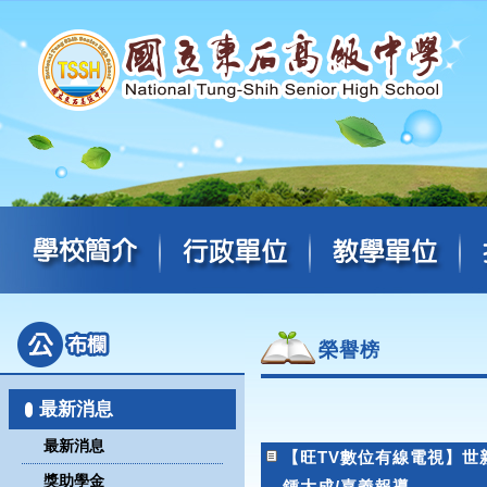
榮譽榜
最新消息
最新消息
【旺TV數位有線電視】世
獎助學金
鍾大成/嘉義報導