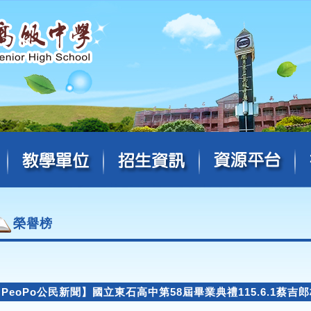
榮譽榜
PeoPo公民新聞】國立東石高中第58屆畢業典禮115.6.1蔡吉