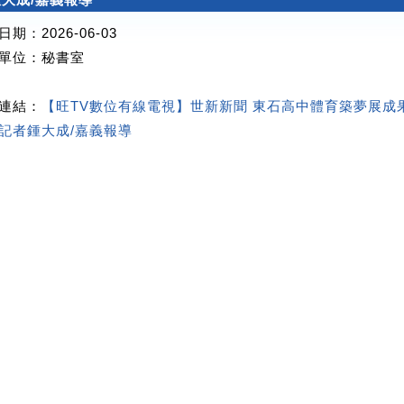
期：2026-06-03
單位
：秘書室
連結：
【旺TV數位有線電視】世新新聞 東石高中體育築夢展成
記者鍾大成/嘉義報導