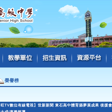
榮譽榜
【旺TV數位有線電視】世新新聞 東石高中體育築夢展成果 後援
鍾大成/嘉義報導