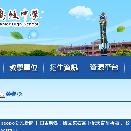
榮譽榜
【peopo公民新聞 】日吉時良，國立東石高中配天宮前祈福， 
考試順利！