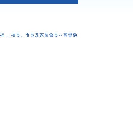
祈福， 校長、市長及家長會長～齊聲勉