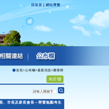
回首頁
｜
網站導覽
首頁
>
公布欄
>
最新消息
>
榮譽榜
校長、市長及家長會長～齊聲勉勵考生