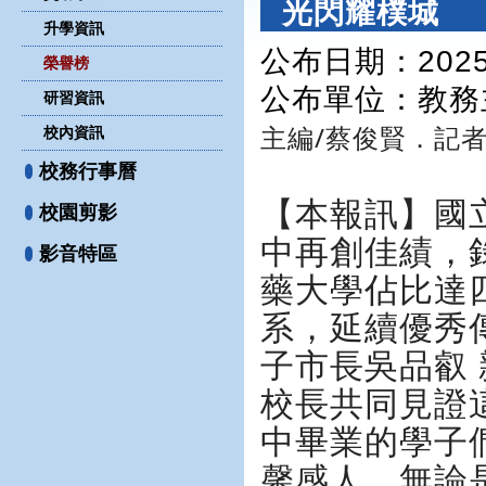
光閃耀樸城
升學資訊
公布日期：2025-
榮譽榜
公布單位
：教務
研習資訊
主編/蔡俊賢．記者
校內資訊
校務行事曆
【本報訊】國
校園剪影
中再創佳績，
影音特區
藥大學佔比達四
系，延續優秀傳
子市長吳品叡
校長共同見證
中畢業的學子
馨感人。無論是