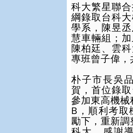
科大
繁星
聯合
綱錄取
台科大
學系，陳昱丞
慧車輛組；加
陳柏廷、雲科
專班曾子偉，
朴子市長吳
賀，首位錄取
參加東高機械
B，順利考取
勵下，重新調
科大，感謝