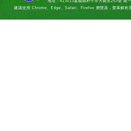
地址：613013嘉義縣朴子市大鄉里253號 統一編號：
建議使用 Chrome、Edge、Safari、Firefox 瀏覽器，螢幕解析度