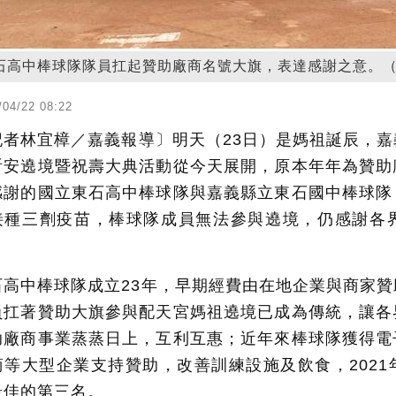
石高中棒球隊隊員扛起贊助廠商名號大旗，表達感謝之意。
/04/22 08:22
記者林宜樟／嘉義報導〕明天（23日）是媽祖誕辰，
祈安遶境暨祝壽大典活動從今天展開，原本年年為贊助
感謝的國立東石高中棒球隊與嘉義縣立東石國中棒球隊
接種三劑疫苗，棒球隊成員無法參與遶境，仍感謝各
。
石高中棒球隊成立23年，早期經費由在地企業與商家
員扛著贊助大旗參與配天宮媽祖遶境已成為傳統，讓各
助廠商事業蒸蒸日上，互利互惠；近年來棒球隊獲得電
商等大型企業支持贊助，改善訓練設施及飲食，202
最佳的第三名。