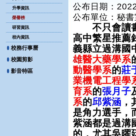
公布日期：2022-
升學資訊
公布單位
：秘書
榮譽榜
不只會讀書
研習資訊
高中繁星推薦
校內資訊
義縣立過溝國
校務行事曆
雄醫大藥學系
校園剪影
動醫學系
的
莊
影音特區
業機電工程學
育系
的
張月子
系
的
邱紫涵
，
是角力選手，
紫涵都是過溝
的，尤其吳曜