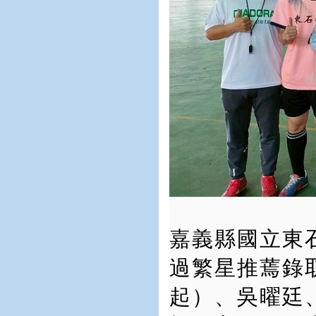
嘉義縣國立東
過繁星推蔫錄
起）、吳曜廷