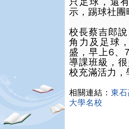
只足球，還
示，踢球社團
校長蔡吉郎說
角力及足球
盛，早上6、
導課班級，很
校充滿活力，
相關連結：
東石
大學名校