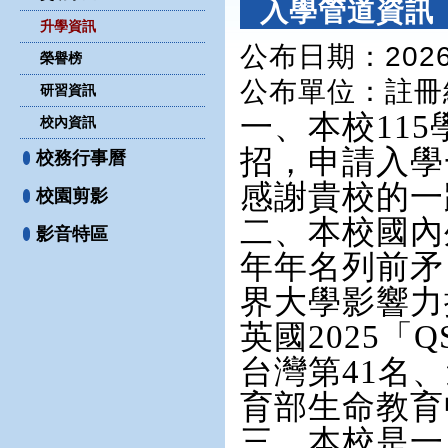
入學管道資訊
升學資訊
公布日期：2026-
榮譽榜
公布單位
：註冊
研習資訊
一、本校11
校內資訊
招，申請入學
校務行事曆
感謝貴校的一
校園剪影
二、本校國內
影音特區
年年名列前矛
界大學影響力排
英國2025「
台灣第41名
育部生命教育
三、本校是一