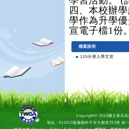
學習活動。 
四、本校辦學
學作為升學優
宣電子檔1份
檔案說明
115分發入學文宣
Copyright© 2016國立
地址：613013嘉義縣朴子市大鄉里253號 統一編號：