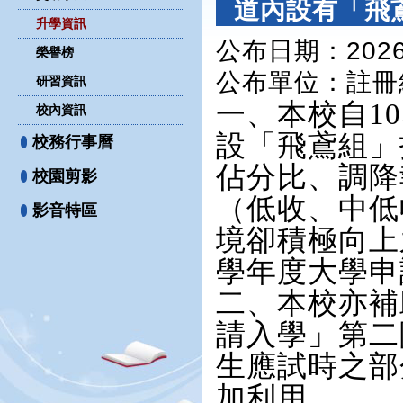
道內設有「飛
升學資訊
公布日期：2026-
榮譽榜
公布單位
：註冊
研習資訊
一、本校自1
校內資訊
設「飛鳶組」
校務行事曆
佔分比、調降
校園剪影
（低收、中低
影音特區
境卻積極向上
學年度大學申請
二、本校亦補
請入學」第二
生應試時之部
加利用。