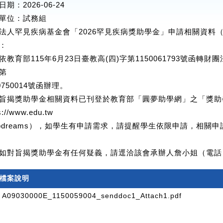
期：2026-06-24
單位
：試務組
法人罕見疾病基金會「2026罕見疾病獎助學金」申請相關資料
：
依教育部115年6月23日臺教高(四)字第1150061793號函轉
第
0750014號函辦理。
旨揭獎助學金相關資料已刊登於教育部「圓夢助學網」之「獎助
s://www.edu.tw
elpdreams），如學生有申請需求，請提醒學生依限申請，相
如對旨揭獎助學金有任何疑義，請逕洽該會承辦人詹小姐（電話：02-
檔案說明
A09030000E_1150059004_senddoc1_Attach1.pdf