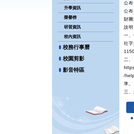
公布日
升學資訊
公布
榮譽榜
財團
研習資訊
說明
一、
校內資訊
社字
校務行事曆
115
校園剪影
二、
http
影音特區
/h
準。
三、