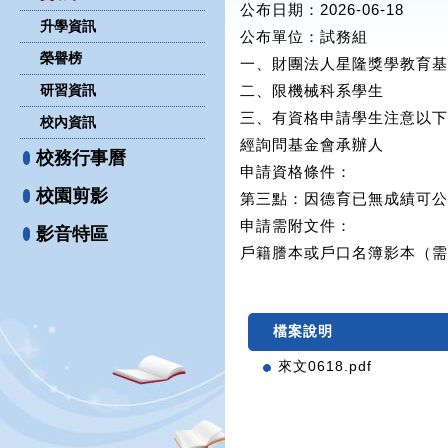
公布日期：2026-06-18
升學資訊
公布單位
：試務組
榮譽榜
一、財團法人星隆獎學教育基
研習資訊
二、限機械科系學生
三、有資格申請學生注意以下
校內資訊
經詢問基金會承辦人
校務行事曆
申請資格條件：
校園剪影
第三點：因德育已無成績可公
申請需附文件：
影音特區
戶籍謄本或戶口名簿影本（需
檔案說明
來文0618.pdf