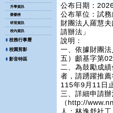
公布日期：2026-
升學資訊
公布單位
：試務
榮譽榜
財團法人羅慧夫
研習資訊
請辦法」
校內資訊
說明：
校務行事曆
一、依據財團法
校園剪影
五）顱基字第0
影音特區
二、為鼓勵成績
者，請踴躍推薦
115年9月11
三、詳細申請辦
（http://ww
人：林逸舒社工，