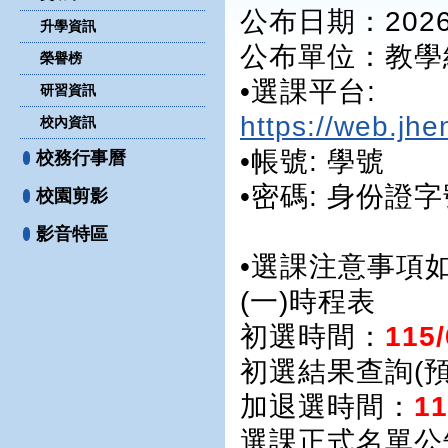
公布日期：2026-
升學資訊
公布單位
：教學
榮譽榜
•選課平台:
研習資訊
https://web.j
校內資訊
•帳號: 學號
校務行事曆
•密碼: 身份證
校園剪影
影音特區
•選課注意事項
(一)時程表
初選時間：
115/
初選結果查詢(預
加退選時間：
11
選課正式名單公