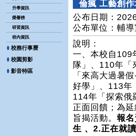
倫瘋 工藝創作
升學資訊
公布日期：2026-
榮譽榜
公布單位
：輔導
研習資訊
校內資訊
說明：
校務行事曆
一、本校自10
校園剪影
隊」、110年「
影音特區
「來高大過暑假
好學」、113年
114年「探索俄
正面回饋；為延
旨揭活動。
報名
生 、2.正在