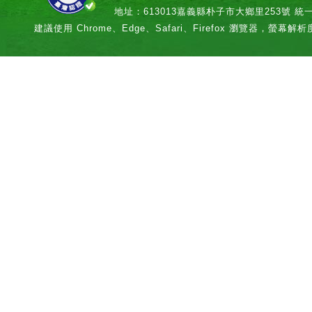
地址：613013嘉義縣朴子市大鄉里253號 統一編號：
建議使用 Chrome、Edge、Safari、Firefox 瀏覽器，螢幕解析度