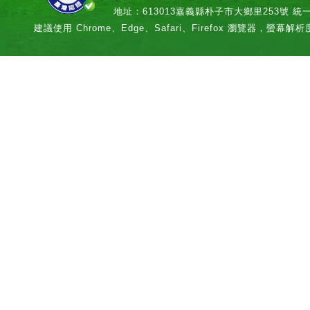
地址：613013嘉義縣朴子市大鄉里253號 統一編號：
建議使用 Chrome、Edge、Safari、Firefox 瀏覽器，螢幕解析度