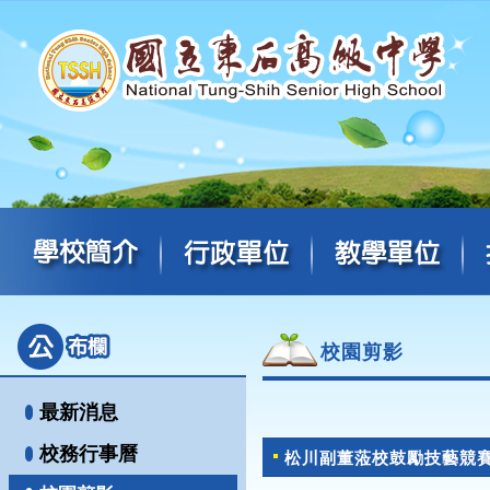
校園剪影
最新消息
校務行事曆
松川副董蒞校鼓勵技藝競