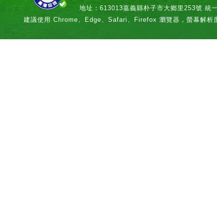
地址：613013嘉義縣朴子市大鄉里253號 統一編號：
建議使用 Chrome、Edge、Safari、Firefox 瀏覽器，螢幕解析度