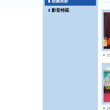
校園剪影
影音特區
2
2