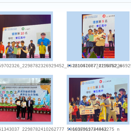
59702326_2298782326929452_8632104767774115852_n
261051067_229878228692
61343037_2298782410262777_536698861724843275_n
1637919744462