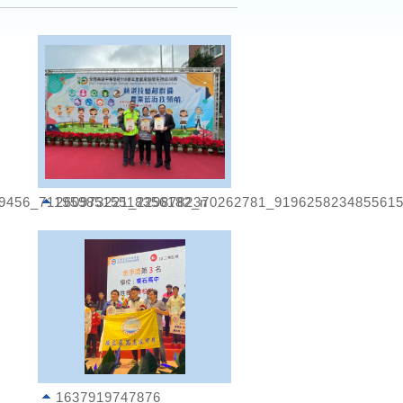
9456_7119598515518356182_n
260973221_2298782370262781_919625823485561
1637919747876