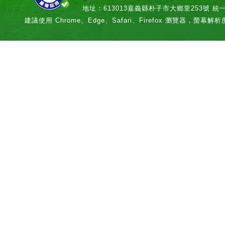
地址：613013嘉義縣朴子市大鄉里253號 統一編號：
建議使用 Chrome、Edge、Safari、Firefox 瀏覽器，螢幕解析度