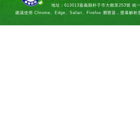
地址：613013嘉義縣朴子市大鄉里253號 統一編號：
建議使用 Chrome、Edge、Safari、Firefox 瀏覽器，螢幕解析度