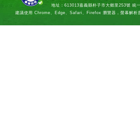
地址：613013嘉義縣朴子市大鄉里253號 統一編號：
建議使用 Chrome、Edge、Safari、Firefox 瀏覽器，螢幕解析度