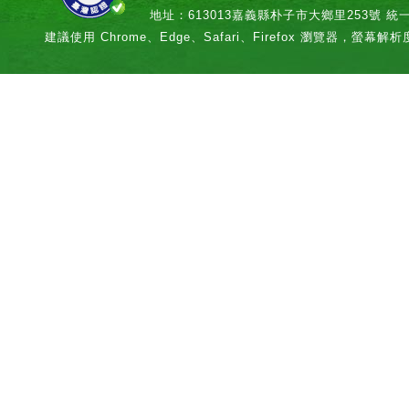
地址：613013嘉義縣朴子市大鄉里253號 統一編號：
建議使用 Chrome、Edge、Safari、Firefox 瀏覽器，螢幕解析度