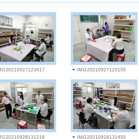
MG20210927123417
IMG20210927123155
MG20210928131218
IMG20210928131455