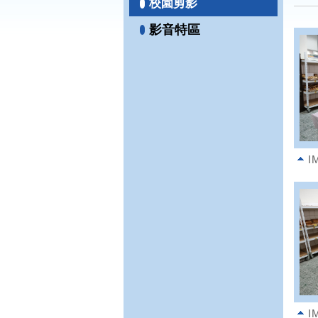
校園剪影
影音特區
I
I