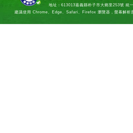
地址：613013嘉義縣朴子市大鄉里253號 統一編號：
建議使用 Chrome、Edge、Safari、Firefox 瀏覽器，螢幕解析度