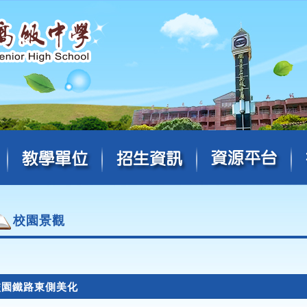
校園景觀
校園鐵路東側美化