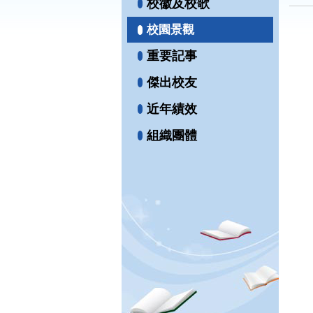
校徽及校歌
校園景觀
重要記事
傑出校友
近年績效
組織團體