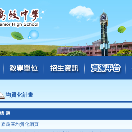
均質化計畫
標 題
嘉義區均質化網頁