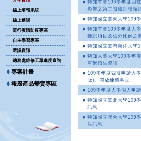
升學資訊
轉知有關109學年度四
影響之第二階段到校複
線上填報系統
轉知國立臺東大學109
線上選課
轉知有關109學年度大
流行疫情防疫專區
甄試項目及佔分比例之
自主學習專區
轉知國立臺灣海洋大學1
選課資訊
轉知大葉大學109學年
總務處維修工單進度查詢
單獨招生資訊
專案計畫
109學年度四技申請入
版)』開放練習事宜
報廢產品變賣專區
109學年度大學個人申請
轉知國立臺北大學109
訊息
轉知國立聯合大學109
生訊息