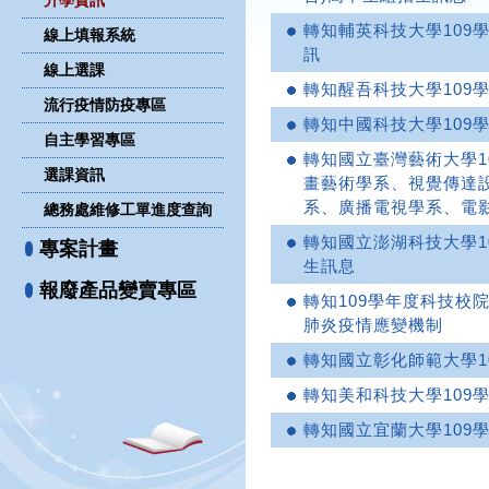
升學資訊
轉知輔英科技大學109
線上填報系統
訊
線上選課
轉知醒吾科技大學109
流行疫情防疫專區
轉知中國科技大學109
自主學習專區
轉知國立臺灣藝術大學1
選課資訊
畫藝術學系、視覺傳達
系、廣播電視學系、電
總務處維修工單進度查詢
轉知國立澎湖科技大學1
專案計畫
生訊息
報廢產品變賣專區
轉知109學年度科技校
肺炎疫情應變機制
轉知國立彰化師範大學1
轉知美和科技大學109
轉知國立宜蘭大學109