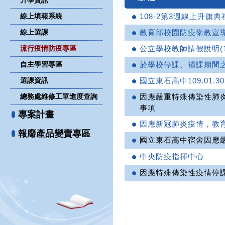
升學資訊
線上填報系統
108-2第3週線上升旗典
線上選課
教育部校園防疫衛教宣
流行疫情防疫專區
公立學校教師請假說明(10
自主學習專區
於學校停課、補課期間
選課資訊
國立東石高中109.01.
總務處維修工單進度查詢
因應嚴重特殊傳染性肺
事項
專案計畫
因應新冠肺炎疫情，教
報廢產品變賣專區
國立東石高中宿舍因應
中央防疫指揮中心
因應特殊傳染性疫情停