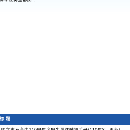
標 題
國立東石高中110學年度學生選課輔導手冊(110年8月更新)