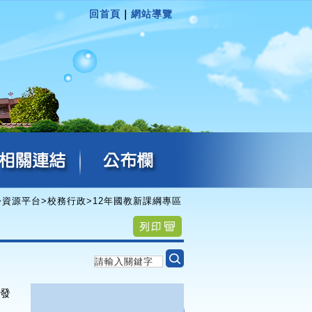
回首頁
｜
網站導覽
>
資源平台
>
校務行政
>
12年國教新課綱專區
的發