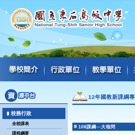
12年國教新課綱
校務行政
全校課表
108課綱⋯大哉問
課程綱要