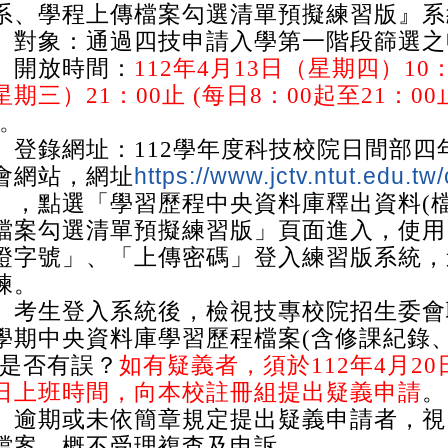
系、學程上傳檔案勾選清單預擬練習版』系
、對象：通過四技申請入學第一階段篩選之
、開放時間：
112年4月13日（星期四）10：
星期三）21：00止 (每日8：00起至21：0
。
、登錄網址：112學年度科技校院日間部
https://www.jctv.ntut.edu.tw
會網站，網址
」，點選「學習歷程中央資料庫釋出資料(
檔案勾選清單預擬練習版」頁面進入，使用
證字號」、「上傳密碼」登入練習版系統，
練。
、考生登入系統後，檢視技專校院招生委會
學期中央資料庫學習歷程檔案(含修課紀錄
)是否有誤？
如有疑義者，須於112年4月20
日上班時間，向本校註冊組提出疑義申請
。
、逾期或未依簡章規定提出疑義申請者，視
檔案，概不受理複查及申訴。