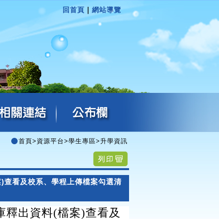
回首頁
｜
網站導覽
首頁
>
資源平台
>
學生專區
>
升學資訊
案)查看及校系、學程上傳檔案勾選清
庫釋出資料(檔案)查看及