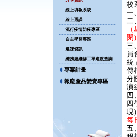
升學資訊
校
線上填報系統
一
線上選課
二
（
流行疫情防疫專區
閉)
自主學習專區
三
選課資訊
員
總務處維修工單進度查詢
統
專案計畫
傳
分
報廢產品變賣專區
演
四
四
現
每
五
程