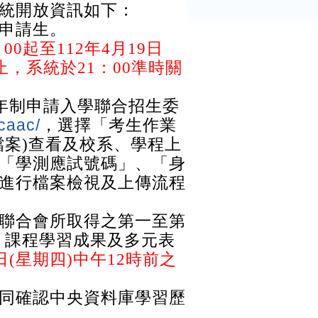
統開放資訊如下：
申請生。
00起至112年4月19日
0止，系統於21：00準時關
四年制申請入學聯合招生委
/caac/
，選擇「考生作業
檔案)查看及校系、學程上
「學測應試號碼」、「身
進行檔案檢視及上傳流程
聯合會所取得之第一至第
、課程學習成果及多元表
日(星期四)中午12時前之
同確認中央資料庫學習歷