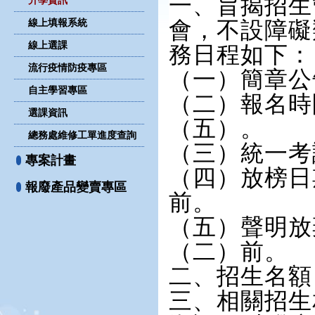
一、旨揭招生
升學資訊
線上填報系統
會，不設障礙
線上選課
務日程如下：
流行疫情防疫專區
（一）簡章公
自主學習專區
（二）報名時間
選課資訊
（五）。
總務處維修工單進度查詢
（三）統一考
專案計畫
（四）放榜日期
報廢產品變賣專區
前。
（五）聲明放
（二）前。
二、招生名額
三、相關招生